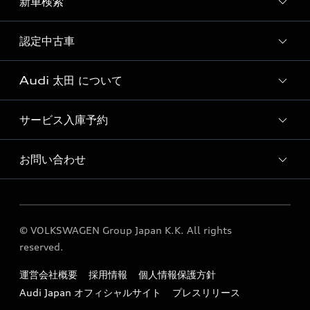
新車検索
試乗予約
試乗車・展示車一覧
認定中古車
新車検索
Audi 太田 について
Audi認定中古車検索
サービス入庫予約
Audi 太田 店舗情報
Audi 太田 営業カレンダー
お問い合わせ
Audi 太田 サービス入庫予約
Audi 太田 運営会社概要
各種お問い合わせ
定期点検 / 車検 料金表
© VOLKSWAGEN Group Japan K.K. All rights
reserved.
運営会社概要
採用情報
個人情報保護方針
Audi Japan オフィシャルサイト
プレスリリース