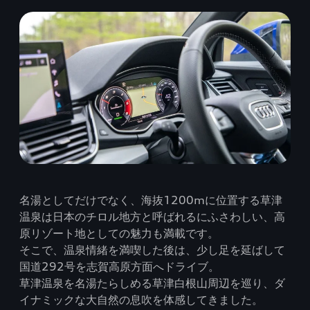
名湯としてだけでなく、海抜1200mに位置する草津
温泉は日本のチロル地方と呼ばれるにふさわしい、高
原リゾート地としての魅力も満載です。
そこで、温泉情緒を満喫した後は、少し足を延ばして
国道292号を志賀高原方面へドライブ。
草津温泉を名湯たらしめる草津白根山周辺を巡り、ダ
イナミックな大自然の息吹を体感してきました。