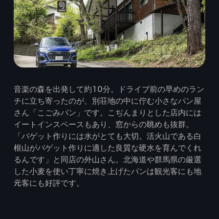
音楽の森を出発して約10分。ドライブ前の早めのラン
チに立ち寄ったのが、別荘地の中に佇む小さなパン屋
さん「こごみパン」です。こぢんまりとした店内には
イートインスペースもあり、窓からの眺めも抜群。
「バゲット作りには水がとても大切。活火山である白
根山がバゲット作りに適した良質な硬水を育んでくれ
るんです」と同店の外山さん。北海道や群馬県の厳選
した小麦を使い丁寧に焼き上げたパンは観光客にも地
元客にも好評です。