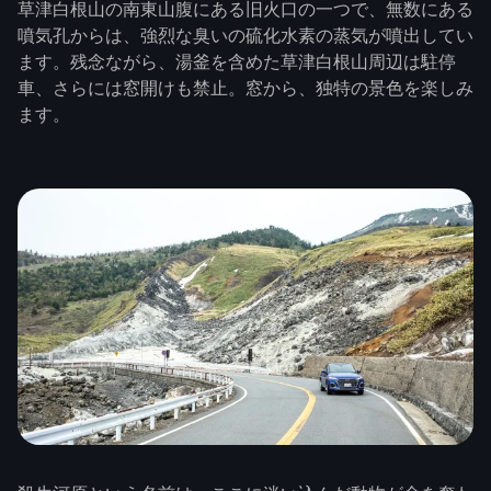
草津白根山の南東山腹にある旧火口の一つで、無数にある
噴気孔からは、強烈な臭いの硫化水素の蒸気が噴出してい
ます。残念ながら、湯釜を含めた草津白根山周辺は駐停
車、さらには窓開けも禁止。窓から、独特の景色を楽しみ
ます。