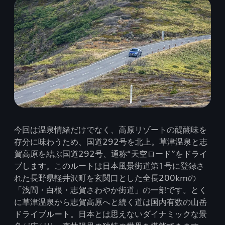
今回は温泉情緒だけでなく、高原リゾートの醍醐味を
存分に味わうため、国道292号を北上。草津温泉と志
賀高原を結ぶ国道292号、通称“天空ロード”をドライ
ブします。このルートは日本風景街道第1号に登録さ
れた長野県軽井沢町を玄関口とした全長200kmの
「浅間・白根・志賀さわやか街道」の一部です。とく
に草津温泉から志賀高原へと続く道は国内有数の山岳
ドライブルート。日本とは思えないダイナミックな景