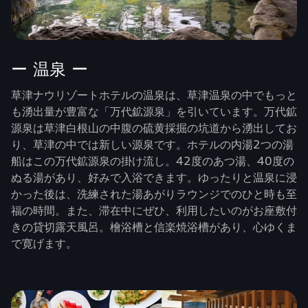
ー 温泉 ー
草津ナウリゾートホテルの温泉は、草津温泉の中でもっと
も湧出量が豊富な「万代鉱源泉」を引いています。万代鉱
源泉は草津白根山の中腹の硫黄採掘の坑道から湧出してお
り、草津の中では新しい源泉です。ホテルの内湯2つの湯
船はこの万代鉱源泉の掛け流し。42度のあつ湯、40度の
ぬる湯があり、好みで入浴できます。ゆったりと温泉に浸
かった後は、洗練された湯あがりラウンジでのひと時も至
福の時間。また、滞在中にぜひ、利用したいのがお座敷付
きの貸切露天風呂。檜浴槽と信楽焼浴槽があり、心ゆくま
で寛げます。