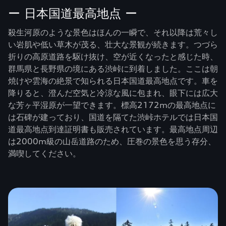
ー 日本国道最高地点 ー
殺生河原のような景色はほんの一瞬で、それ以降は荒々し
い岩肌や低い草木が茂る、壮大な景観が続きます。つづら
折りの高原道路を駆け抜け、空が近くなったと感じた時、
群馬県と長野県の境にある渋峠に到着しました。ここは朝
焼けや雲海の絶景で知られる日本国道最高地点です。車を
降りると、澄んだ空気と冷涼な風に包まれ、眼下には広大
な芳ヶ平湿原が一望できます。標高2172mの最高地点に
は石碑が建っており、国道を隔てた渋峠ホテルでは日本国
道最高地点到達証明書も販売されています。最高地点周辺
は2000m級の山岳道路のため、圧巻の景色を思う存分、
満喫してください。