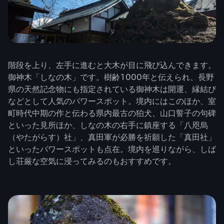
階段を上り、左手に進むと大木が目に飛び込んできます。
御神木「しなの木」です。樹齢1000年と伝えられ、長野
県の天然記念物にも指定されている御神木は開運、縁結び
などとして人気のパワースポット。境内にはこのほか、室
町時代中期の作と伝わる県内最古の狛犬、山口誓子の句碑
といった見所ほか、しなの木の右手に鎮座する「八咫烏
（やたがらす）社」、真田軍が必勝を祈願した「真田社」
といったパワースポットも点在。境内を巡りながら、しば
し荘厳な空気に浸ってみるのもおすすめです。