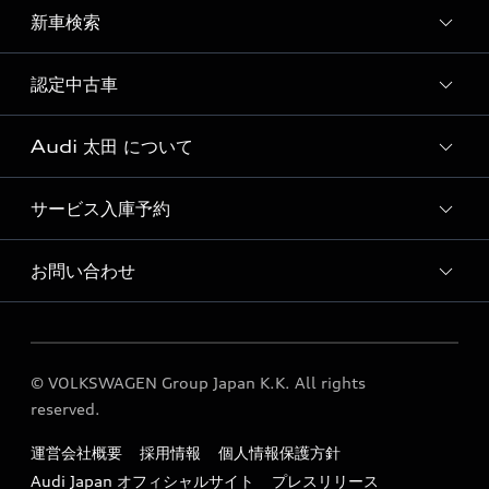
ディーラー独自イベント
新車検索
試乗予約
試乗車・展示車一覧
認定中古車
新車検索
Audi 太田 について
Audi認定中古車検索
サービス入庫予約
Audi 太田 店舗情報
Audi 太田 営業カレンダー
お問い合わせ
Audi 太田 サービス入庫予約
Audi 太田 運営会社概要
各種お問い合わせ
定期点検 / 車検 料金表
© VOLKSWAGEN Group Japan K.K. All rights
reserved.
運営会社概要
採用情報
個人情報保護方針
Audi Japan オフィシャルサイト
プレスリリース